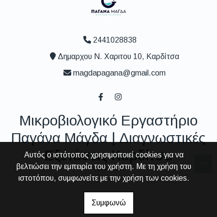
2441028838
Δημαρχου N. Χαριτου 10, Καρδίτσα
magdapagana@gmail.com
Μικροβιολογικό Εργαστήριο
Παγάνα Μάγδα | Διαγνωστικές
Εξετάσεις Καρδίτσα
Αυτός ο ιστότοπος χρησιμοποιεί cookies για να
βελτιώσει την εμπειρία του χρήστη. Με τη χρήση του
ιστοτόπου, συμφωνείτε με την χρήση των cookies.
Συμφωνώ